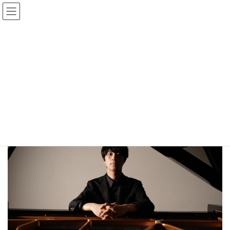
コ
ナ
特定非営利活動法人 ARTs
ン
ビ
Console
テ
ゲ
ン
ー
ツ
シ
「第1回アーツコンソール音楽賞」
へ
ョ
ス
ン
キ
に
HOME
「第1回アーツコンソール音楽賞」
ッ
移
プ
動