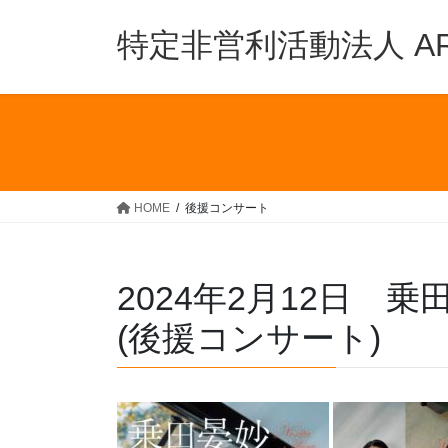
コ
ナ
ン
ビ
特定非営利活動法人 ARTs
テ
ゲ
ン
ー
ツ
シ
へ
ョ
ス
ン
キ
に
ッ
移
HOME
後援コンサート
プ
動
2024年2月12日 
(後援コンサート)