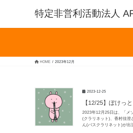
コ
ナ
ン
ビ
特定非営利活動法人 ARTs
テ
ゲ
ン
ー
ツ
シ
へ
ョ
ス
ン
キ
に
ッ
移
HOME
2023年12月
プ
動
2023-12-25
【12/25】ぽけ
2023年12月25日は、
(クラリネット)、香村佳澄
ん(バスクラリネット)が出演