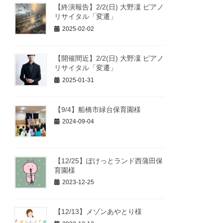
【終演報告】2/2(日) 大野凜 ピアノ
リサイタル「変遷」
2025-02-02
【開催間近】2/2(日) 大野凜 ピアノ
リサイタル「変遷」
2025-01-31
【9/4】船橋市緑台保育園様
2024-09-04
【12/25】ぽけっとランド西蒲田保
育園様
2023-12-25
【12/13】メゾンあやとり様