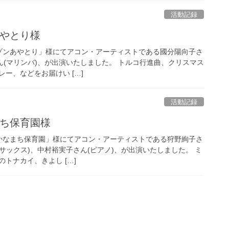
活動記録
あやとり様
「メゾンあやとり」様にてアコン・アーティストである國分陽向子さ
ん(マリンバ)、が出演いたしました。 トルコ行進曲、クリスマス
ー、などをお届けい […]
活動記録
まち保育園様
「東かなまち保育園」様にてアコン・アーティストである狩野絢子さ
(サックス)、中村裕実子さん(ピアノ)、が出演いたしました。 ミ
トナカイ、きよし […]